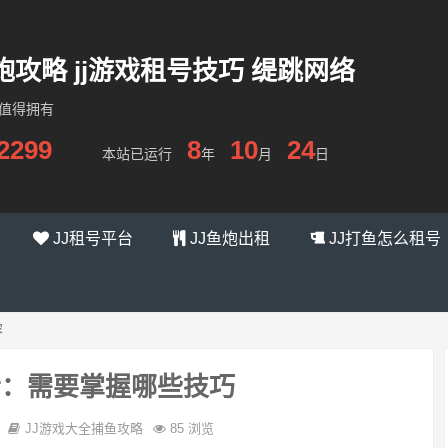
炮攻略 jj游戏租号技巧 缇跳网络
您值得拥有
2299
8
10
24
本站已运行
年
月
日
JJ租号平台
JJ鱼炮出租
JJ打鱼怎么租号
容
者：需要掌握哪些技巧
JJ游戏大全捕鱼攻略
85 浏览