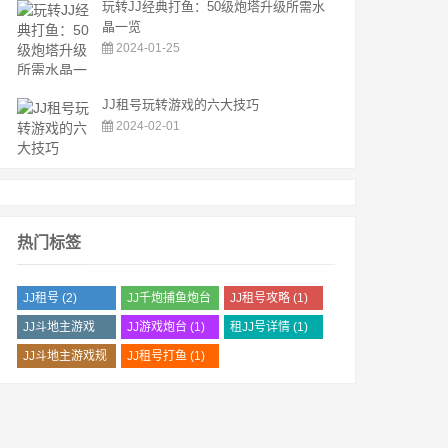
玩转JJ经典打鱼：50级炮塔升级所需水
晶一览
2024-01-25
JJ租号玩转游戏的六大技巧
2024-02-01
热门标签
JJ租号
(2)
JJ千炮捕鱼炮台
JJ租号攻略
(1)
(2)
JJ斗地主游戏
JJ游戏炮台
(1)
租JJ号详情
(1)
(1)
JJ斗地主游戏规
JJ租号打鱼
(1)
则
(1)