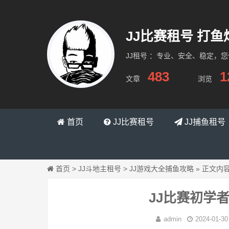
JJ比赛租号 打鱼
JJ租号 ：专业、安全、稳定，
483
1
文章
浏览
缇跳网络
首页
JJ比赛租号
JJ捕鱼租号
首页
>
JJ斗地主租号
>
JJ游戏大全捕鱼攻略
»
正文内
JJ比赛初学
admin
2024-01-30