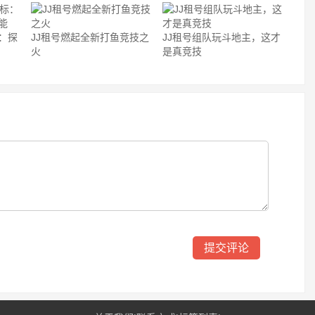
：探
JJ租号燃起全新打鱼竞技之
JJ租号组队玩斗地主，这才
火
是真竞技