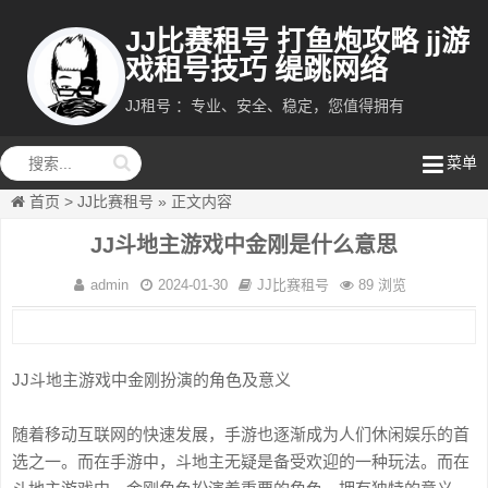
JJ比赛租号 打鱼炮攻略 jj游
戏租号技巧 缇跳网络
JJ租号 ：专业、安全、稳定，您值得拥有
缇跳网络
菜单
首页
>
JJ比赛租号
»
正文内容
JJ斗地主游戏中金刚是什么意思
admin
2024-01-30
JJ比赛租号
89 浏览
JJ斗地主游戏中金刚扮演的角色及意义
随着移动互联网的快速发展，手游也逐渐成为人们休闲娱乐的首
选之一。而在手游中，斗地主无疑是备受欢迎的一种玩法。而在