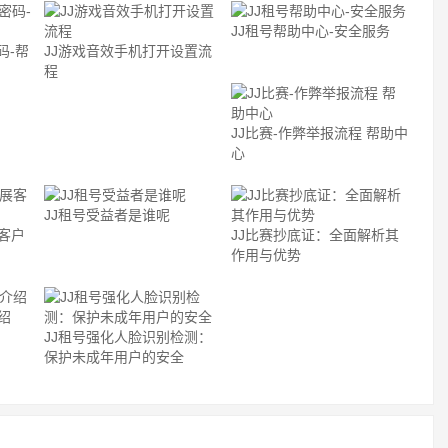
JJ租号帮助中心-安全服务
码-帮
JJ游戏音效手机打开设置流
程
JJ比赛-作弊举报流程 帮助中
心
JJ租号受益者是谁呢
客户
JJ比赛抄底证：全面解析其
作用与优势
绍
JJ租号强化人脸识别检测：
保护未成年用户的安全