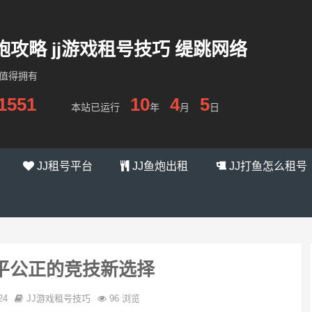
炮攻略 jj游戏租号技巧 缇跳网络
您值得拥有
1551
10
4
5
本站已运行
年
月
日
JJ租号平台
JJ鱼炮出租
JJ打鱼怎么租号
公平公正的竞技新选择
24
JJ游戏租号技巧
96 浏览