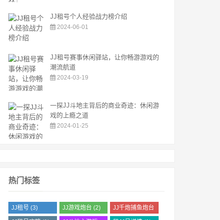
JJ租号个人经验战力榜介绍
2024-06-01
JJ租号赛事休闲驿站，让你畅游游戏的
潮流航道
2024-03-19
一探JJ斗地主背后的商业奇迹：休闲游
戏的上瘾之道
2024-01-25
热门标签
JJ租号
(3)
JJ游戏炮台
(2)
JJ千炮捕鱼炮台
(2)