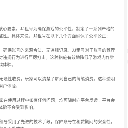
核心要素。JJ租号为确保游戏的公平性，制定了一系列严格的
整性。具体来说，JJ租号在以下几个方面确保了公平公正：
核，确保账号的来源合法、无违规记录。JJ租号对于账号的管理
对违规行为进行严厉打击。这种措施有效地降低了游戏内作弊
戏体验。
明，无隐性收费，玩家可以清楚了解到自己的每笔消费。这种透明
用户体验。
，玩家在使用过程中如有任何问题，均可随时向平台反馈。平台会
体验不会受到影响。
JJ租号采用了先进的技术手段，保障账号在租赁期间的安全性。