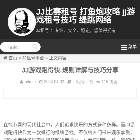
JJ比赛租号 打鱼炮攻略 jj游
戏租号技巧 缇跳网络
JJ租号 ：专业、安全、稳定，您值得拥有
缇跳网络
菜单
首页
>
JJ租号平台
»
正文内容
JJ游戏跑得快-规则详解与技巧分享
admin
2024-04-02
JJ租号平台
115 浏览
在快节奏的现代社会中，人们追求快乐的方式多种多样。而JJ游
戏跑得快作为一款盛行的纸牌游戏，不仅给人们带来娱乐享受，